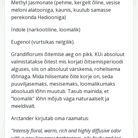
Methyl Jasmonate (pehme, kergelt õline, vesise
meloni alatooniga, kaunis, kuulub samasse
perekonda Hediooniga)
Indole (narkootiline, loomalik)
Eugenol (vürtsikas nelgilik).
Grandiflorumi õitemise aeg on pikk. KUi absoluut
valmistatakse õitest mis korjati õitsemisperioodi
alguses, siis on absoluut värskema, rohelisema
lõhnaga. Mida hilisemate õite korje on, seda
puuviljasemaks, mesisemaks, loomalikumaks
absoluudi lõhn muutub. Tasub mainida, et
"loomalik" lõhn mõjub väga naturaalselt ja
meeldivalt.
Arctander kirjutab oma raamatus:
“Intensly floral, warm, rich and highly diffusive odor
with a peculiar waxy-herbaceous, oily-fruity and tea-