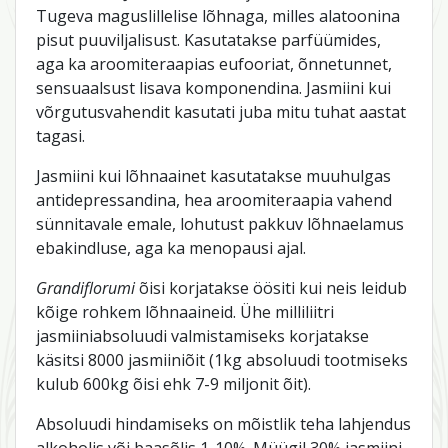
Tugeva maguslillelise lõhnaga, milles alatoonina
pisut puuviljalisust. Kasutatakse parfüümides,
aga ka aroomiteraapias eufooriat, õnnetunnet,
sensuaalsust lisava komponendina. Jasmiini kui
võrgutusvahendit kasutati juba mitu tuhat aastat
tagasi.
Jasmiini kui lõhnaainet kasutatakse muuhulgas
antidepressandina, hea aroomiteraapia vahend
sünnitavale emale, lohutust pakkuv lõhnaelamus
ebakindluse, aga ka menopausi ajal.
Grandiflorumi
õisi korjatakse öösiti kui neis leidub
kõige rohkem lõhnaaineid. Ühe milliliitri
jasmiiniabsoluudi valmistamiseks korjatakse
käsitsi 8000 jasmiiniõit (1kg absoluudi tootmiseks
kulub 600kg õisi ehk 7-9 miljonit õit).
Absoluudi hindamiseks on mõistlik teha lahjendus
alkoholis või baasõlis 1-10%. Müügil 30% jasmiini