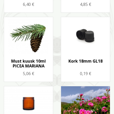
Hind
Hind
6,40 €
4,85 €
Kiirvaade
Kiirvaade


Must kuusk 10ml
Kork 18mm GL18
PICEA MARIANA
Hind
Hind
5,06 €
0,19 €