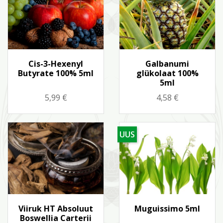
Kiirvaade
Kiirvaade


Cis-3-Hexenyl
Galbanumi
Butyrate 100% 5ml
glükolaat 100%
5ml
Hind
Hind
5,99 €
4,58 €
UUS
Kiirvaade
Kiirvaade


Viiruk HT Absoluut
Muguissimo 5ml
Boswellia Carterii