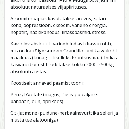
absoluut naturaalses viljapiirituses.
Aroomiteraapias kasutatakse: ärevus, katarr,
köha, depressioon, ekseem, vähene energia,
hepatiit, häälekähedus, lihasspasmid, stress.
Käesolev abslouut pärineb Indiast (kasvukoht),
mis on ka kõige suurem Grandiflorumi kasvukoht
maailmas (kunagi oli selleks Prantsusmaa). Indias
kasvanud õitest toodetakse kokku 3000-3500kg
absoluuti aastas.
Koostiselt annavad peamist tooni:
Benzyl Acetate (magus, õielis-puuviljane:
banaaan, õun, aprikoos)
Cis-Jasmone (puidune-herbaalnevürtsika selleri ja
musta tee alatooniga)