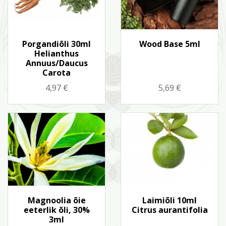
Kiirvaade
Kiirvaade


Porgandiõli 30ml
Wood Base 5ml
Helianthus
Annuus/Daucus
Carota
Hind
Hind
4,97 €
5,69 €
Kiirvaade
Kiirvaade


Magnoolia õie
Laimiõli 10ml
eeterlik õli, 30%
Citrus aurantifolia
3ml