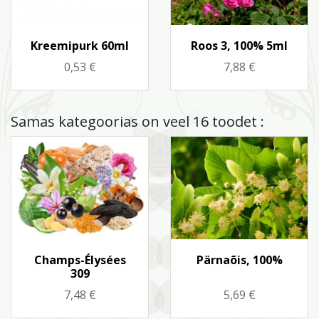
Kiirvaade
Kiirvaade


Kreemipurk 60ml
Roos 3, 100% 5ml
Hind
Hind
0,53 €
7,88 €
Samas kategoorias on veel 16 toodet :
Kiirvaade
Kiirvaade


Champs-Élysées
Pärnaõis, 100%
309
Hind
Hind
7,48 €
5,69 €