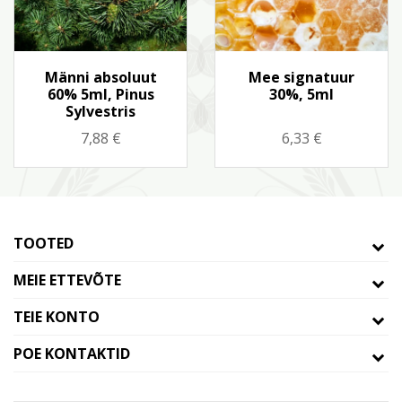
Kiirvaade
Kiirvaade


Männi absoluut
Mee signatuur
60% 5ml, Pinus
30%, 5ml
Sylvestris
Hind
Hind
7,88 €
6,33 €
TOOTED
MEIE ETTEVÕTE
TEIE KONTO
POE KONTAKTID
© 2026 - Theme by Prestaroc