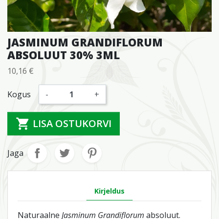
JASMINUM GRANDIFLORUM
ABSOLUUT 30% 3ML
10,16 €
Maksudega
Kogus
-
+

LISA OSTUKORVI
Jaga
Toote üksikasjad
Kirjeldus
Naturaalne
Jasminum Grandiflorum
absoluut.