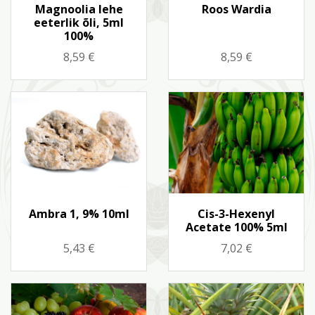
Kiirvaade
Kiirvaade


Magnoolia lehe
Roos Wardia
eeterlik õli, 5ml
100%
Hind
Hind
8,59 €
8,59 €
Kiirvaade
Kiirvaade


Ambra 1, 9% 10ml
Cis-3-Hexenyl
Acetate 100% 5ml
Hind
Hind
5,43 €
7,02 €