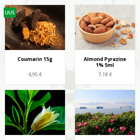
UUS
Kiirvaade
Kiirvaade


Coumarin 15g
Almond Pyrazine
1% 5ml
Hind
Hind
4,95 €
7,18 €