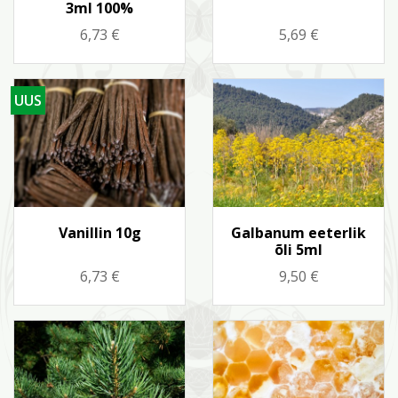
3ml 100%
Hind
Hind
6,73 €
5,69 €
UUS
Kiirvaade
Kiirvaade


Vanillin 10g
Galbanum eeterlik
õli 5ml
Hind
Hind
6,73 €
9,50 €