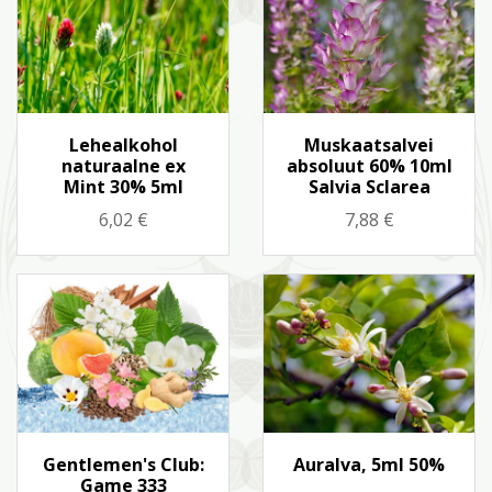
Kiirvaade
Kiirvaade


Lehealkohol
Muskaatsalvei
naturaalne ex
absoluut 60% 10ml
Mint 30% 5ml
Salvia Sclarea
Hind
Hind
6,02 €
7,88 €
Kiirvaade
Kiirvaade


Gentlemen's Club:
Auralva, 5ml 50%
Game 333