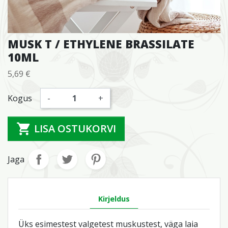
MUSK T / ETHYLENE BRASSILATE
10ML
5,69 €
Maksudega
Kogus
-
+

LISA OSTUKORVI
Jaga
Toote üksikasjad
Kirjeldus
Üks esimestest valgetest muskustest, väga laia