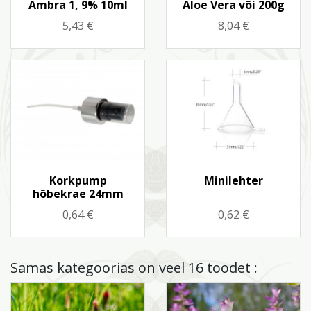
Ambra 1, 9% 10ml
Aloe Vera või 200g
Hind
Hind
5,43 €
8,04 €
Kiirvaade
Kiirvaade


Korkpump
Minilehter
hõbekrae 24mm
Hind
Hind
0,64 €
0,62 €
Samas kategoorias on veel 16 toodet :