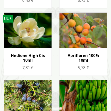
6,40 €
6,73 €
UUS
Kiirvaade
Kiirvaade


Hedione High Cis
Aprifloren 100%
10ml
10ml
Hind
Hind
7,81 €
5,78 €