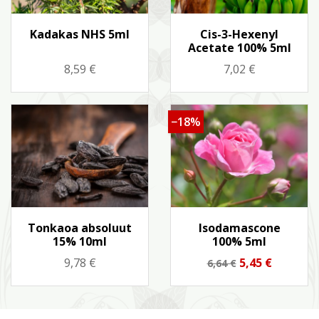
Kiirvaade
Kiirvaade


Kadakas NHS 5ml
Cis-3-Hexenyl
Acetate 100% 5ml
Hind
Hind
8,59 €
7,02 €
−18%
Kiirvaade
Kiirvaade


Tonkaoa absoluut
Isodamascone
15% 10ml
100% 5ml
Hind
Tavahind
Hind
9,78 €
5,45 €
6,64 €