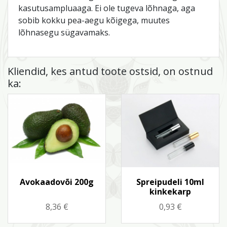
kasutusampluaaga. Ei ole tugeva lõhnaga, aga
sobib kokku pea-aegu kõigega, muutes
lõhnasegu sügavamaks.
Kliendid, kes antud toote ostsid, on ostnud
ka:
Kiirvaade
Kiirvaade


Avokaadovõi 200g
Spreipudeli 10ml
kinkekarp
Hind
Hind
8,36 €
0,93 €