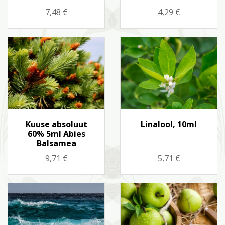
Hind
Hind
7,48 €
4,29 €
Kiirvaade
Kiirvaade


Kuuse absoluut
Linalool, 10ml
60% 5ml Abies
Balsamea
Hind
Hind
9,71 €
5,71 €