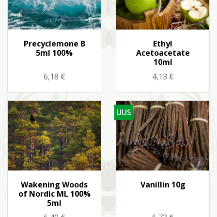
Kiirvaade
Kiirvaade


Precyclemone B
Ethyl
5ml 100%
Acetoacetate
10ml
Hind
Hind
6,18 €
4,13 €
UUS
Kiirvaade
Kiirvaade


Wakening Woods
Vanillin 10g
of Nordic ML 100%
5ml
Hind
Hind