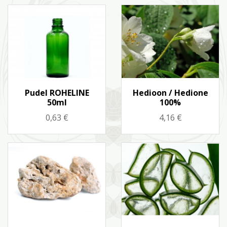
Kiirvaade
Kiirvaade


Pudel ROHELINE
Hedioon / Hedione
50ml
100%
Hind
Hind
0,63 €
4,16 €
Kiirvaade
Kiirvaade

