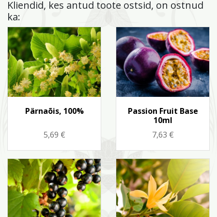
Kliendid, kes antud toote ostsid, on ostnud
ka:
Kiirvaade
Kiirvaade


Pärnaõis, 100%
Passion Fruit Base
10ml
Hind
Hind
5,69 €
7,63 €