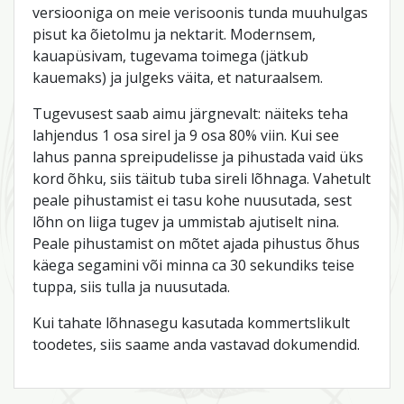
versiooniga on meie verisoonis tunda muuhulgas
pisut ka õietolmu ja nektarit. Modernsem,
kauapüsivam, tugevama toimega (jätkub
kauemaks) ja julgeks väita, et naturaalsem.
Tugevusest saab aimu järgnevalt: näiteks teha
lahjendus 1 osa sirel ja 9 osa 80% viin. Kui see
lahus panna spreipudelisse ja pihustada vaid üks
kord õhku, siis täitub tuba sireli lõhnaga. Vahetult
peale pihustamist ei tasu kohe nuusutada, sest
lõhn on liiga tugev ja ummistab ajutiselt nina.
Peale pihustamist on mõtet ajada pihustus õhus
käega segamini või minna ca 30 sekundiks teise
tuppa, siis tulla ja nuusutada.
Kui tahate lõhnasegu kasutada kommertslikult
toodetes, siis saame anda vastavad dokumendid.