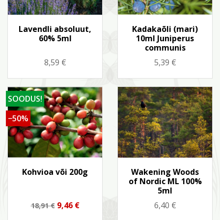
Kiirvaade
Kiirvaade


Lavendli absoluut,
Kadakaõli (mari)
60% 5ml
10ml Juniperus
communis
Hind
Hind
8,59 €
5,39 €
SOODUS!
−50%
Kiirvaade
Kiirvaade


Kohvioa või 200g
Wakening Woods
of Nordic ML 100%
5ml
Tavahind
Hind
Hind
9,46 €
6,40 €
18,91 €