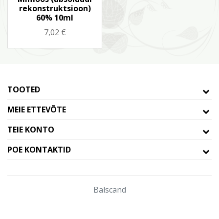
rekonstruktsioon)
60% 10ml
Hind
7,02 €
TOOTED
MEIE ETTEVÕTE
TEIE KONTO
POE KONTAKTID
© 2026 - Theme by Prestaroc
Balscand