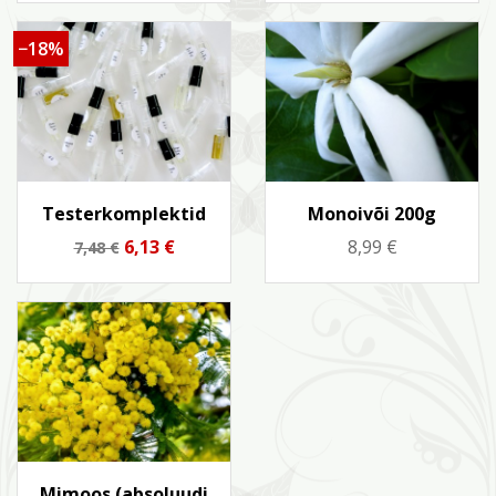
−18%
Kiirvaade
Kiirvaade


Testerkomplektid
Monoivõi 200g
Tavahind
Hind
Hind
6,13 €
8,99 €
7,48 €
Kiirvaade

Mimoos (absoluudi