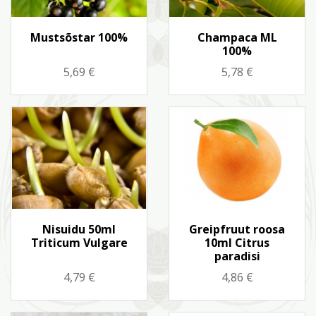
Kiirvaade
Kiirvaade


Mustsõstar 100%
Champaca ML
100%
Hind
Hind
5,69 €
5,78 €
Kiirvaade
Kiirvaade


Nisuidu 50ml
Greipfruut roosa
Triticum Vulgare
10ml Citrus
paradisi
Hind
Hind
4,79 €
4,86 €