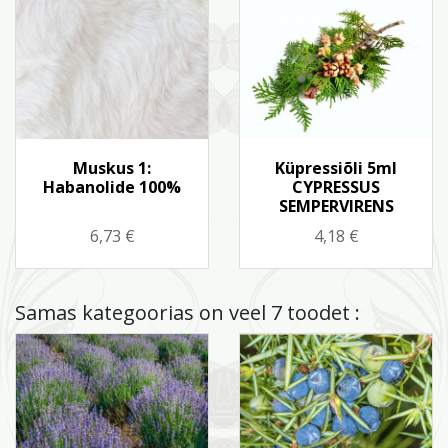
Kiirvaade
Kiirvaade


Muskus 1:
Küpressiõli 5ml
Habanolide 100%
CYPRESSUS
SEMPERVIRENS
Hind
Hind
6,73 €
4,18 €
Samas kategoorias on veel 7 toodet :