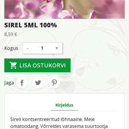
SIREL 5ML 100%
8,59 €
Maksudega
Kogus
-
+

LISA OSTUKORVI
Jaga
Toote üksikasjad
Kirjeldus
Sireli kontsentreeritud lõhnaaine. Meie
omatoodang. Võrreldes varasema suurtootja